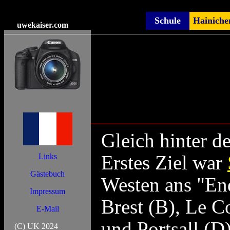
Schule
Hainiche
uwekaiser
.com
Gleich hinter 
Erstes Ziel war
Links
Gästebuch
Westen ans "End
Impressum
Brest (B), Le 
E-Mail
und Portsall (D
(C) UK 2024