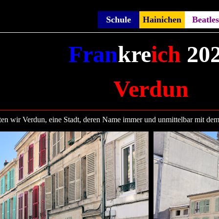
Schule
Hainichen
Beatles
Fran
kre
ich
20
Verdun
en wir Verdun, eine Stadt, deren Name immer und unmittelbar mit dem 