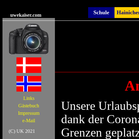
Schule
Hainiche
uwekaiser
.com
An
Links
Unsere Urlaubs
Gästebuch
Impressum
dank der Coron
e-Mail
Grenzen geplatz
(C) UK 2021